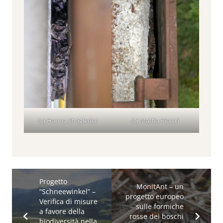
(c) Hanna Steigleder
(c) Mattia Piccoli
Progetto
MonitAnt – un
“Schneewinkel” –
progetto europeo
Verifica di misure
sulle formiche
a favore della
rosse dei boschi
biodiversità nella