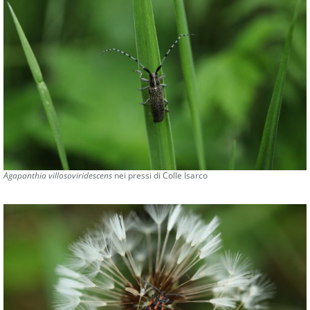
Agapanthia villosoviridescens
nei pressi di Colle Isarco