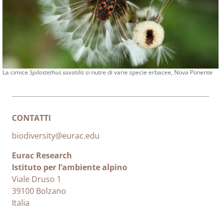
La cimice
Spilostethus saxatilis
si nutre di varie specie erbacee, Nova Ponente
CONTATTI
biodiversity@eurac.edu
Eurac Research
Istituto per l’ambiente alpino
Viale Druso 1
39100 Bolzano
Italia