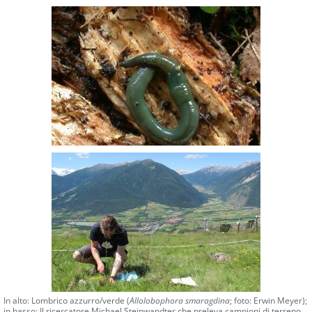
In alto: Lombrico azzurro/verde (
Allolobophora smaragdina
; foto: Erwin Meyer);
in basso: Il ricercatore Michael Steinwandter che preleva campioni di terreno