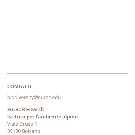
Farfalle
Coleotteri ed
Ragni e altri
altri insetti
Fauna di acqua
invertebrati
Parametri del
dolce
suolo e fattori
Mappatura
abiotici
habitat
CONTATTI
biodiversity@eurac.edu
Eurac Research
Istituto per l’ambiente alpino
Viale Druso 1
39100 Bolzano