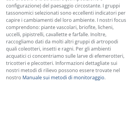
configurazione) del paesaggio circostante. I gruppi
tassonomici selezionati sono eccellenti indicatori per
capire i cambiamenti del loro ambiente. I nostri focus
comprendono: piante vascolari, briofite, licheni,
uccelli, pipistrelli, cavallette e farfalle. Inoltre,
raccogliamo dati da molti altri gruppi di artropodi
quali coleotteri, insetti e ragni. Per gli ambienti
acquatici ci concentriamo sulle larve di efemerotteri,
tricotteri e plecotteri. Informazioni dettagliate sui
nostri metodi di rilievo possono essere trovate nel
nostro
Manuale sui metodi di monitoraggio
.
Piante vascolari
Briofite e
licheni
Uccelli
Chirotteri
Cavallette