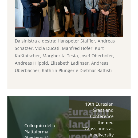
Da sinistra a destra: Hanspeter Staffler, Andreas
Schatzer, Viola Ducati, Manfred Hofer, Kurt
Kußtatscher, Margherita Testa, Josef Oberhofer,
Andreas Hilpold, Elisabeth Ladinser, Andreas
Überbacher, Kathrin Plunger e Dietmar Battisti
19th Eurasian
Grassland
Conference
themed
Colloquio della
“Grasslands as
Piattaforma
biodiversity
Biodiversità –