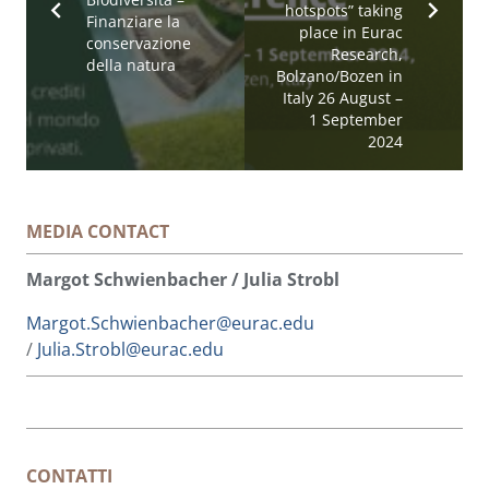
hotspots” taking
Finanziare la
place in Eurac
conservazione
Research,
della natura
Bolzano/Bozen in
Italy 26 August –
1 September
2024
MEDIA CONTACT
Margot Schwienbacher / Julia Strobl
Margot.Schwienbacher@eurac.edu
/
Julia.Strobl@eurac.edu
CONTATTI