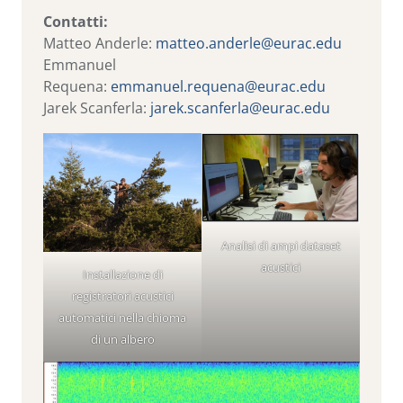
Contatti:
Matteo Anderle:
matteo.anderle@eurac.edu
Emmanuel
Requena:
emmanuel.requena@eurac.edu
Jarek Scanferla:
jarek.scanferla@eurac.edu
Analisi di ampi dataset
acustici
Installazione di
registratori acustici
automatici nella chioma
di un albero