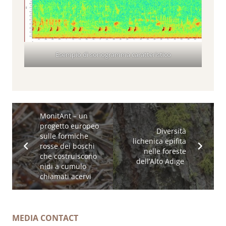
Esempio di sonogramma caratteristico
MonitAnt – un
progetto europeo
Diversità
sulle formiche
lichenica epifita
rosse dei boschi
nelle foreste
che costruiscono
dell’Alto Adige
nidi a cumulo
chiamati acervi
MEDIA CONTACT