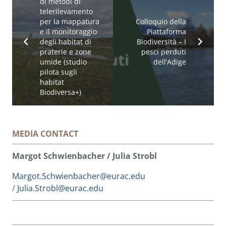
di metodi di
telerilevamento
per la mappatura
Colloquio della
e il monitoraggio
Piattaforma
degli habitat di
Biodiversità – I
praterie e zone
pesci perduti
umide (studio
dell’Adige
pilota sugli
habitat
Biodiversa+)
MEDIA CONTACT
Margot Schwienbacher / Julia Strobl
Margot.Schwienbacher@eurac.edu
/
Julia.Strobl@eurac.edu