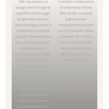
AMI trap system: La
CamAlien: La telecamera
lavagna bianca funge da
è rivolta verso il bordo
superficie di atterraggio
della strada. La scatola
per gli insetti notturni.
grigia contiene
Sopra la lavagna bianca è
componenti importanti
posizionata la lampada
come il computer, l’SSD e
LepiLED, che emette una
il modem 4G. Tutte le
luce che attira gli insetti.
barre e le cinture visibili
Una telecamera è
sono necessarie per
posizionata davanti alla
fissare saldamente la
lavagna per catturare le
telecamera all’auto.
immagini. Dietro la
lavagna c’è una scatola
elettronica che contiene
il computer, l’SSD e i cavi.
La scatola metallica grigia
funge da supporto e
ospita anche ulteriori
componenti elettronici.