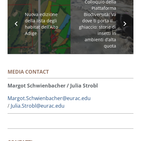
Colloquio della
Piattaforma
Nuova edizione
Biodiversità: Vá
della lista degli
dove ti porta il…
habitat dell’Alto
ghiaccio: storie di
Adige
insetti in
ambienti d’alta
quota
MEDIA CONTACT
Margot Schwienbacher / Julia Strobl
Margot.Schwienbacher@eurac.edu
/
Julia.Strobl@eurac.edu