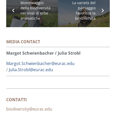
Monitoraggio
La varietà del
della biodiversità
paesaggio
nei vivai di erbe
favorisce la
aromatiche
biodiversità
MEDIA CONTACT
Margot Schwienbacher / Julia Strobl
Margot.Schwienbacher@eurac.edu
/
Julia.Strobl@eurac.edu
CONTATTI
biodiversity@eurac.edu