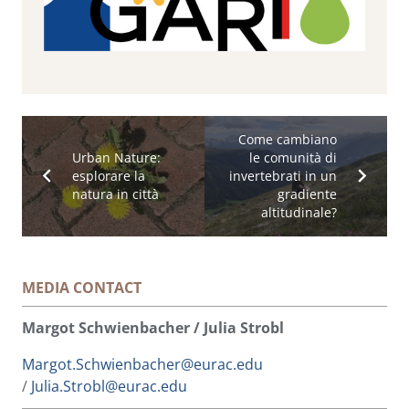
Come cambiano
Urban Nature:
le comunità di
esplorare la
invertebrati in un
natura in città
gradiente
altitudinale?
MEDIA CONTACT
Margot Schwienbacher / Julia Strobl
Margot.Schwienbacher@eurac.edu
/
Julia.Strobl@eurac.edu