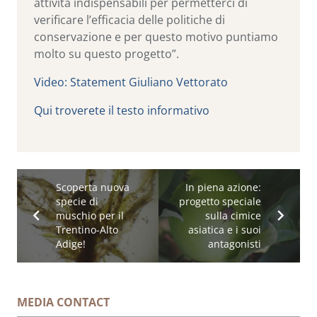
attività indispensabili per permetterci di
verificare l’efficacia delle politiche di
conservazione e per questo motivo puntiamo
molto su questo progetto”.
Video: Statement Giuliano Vettorato
Qui troverete il testo informativo
Scoperta nuova
In piena azione:
specie di
progetto speciale
muschio per il
sulla cimice
Trentino-Alto
asiatica e i suoi
Adige!
antagonisti
MEDIA CONTACT