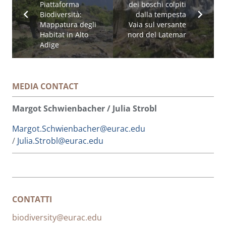
Piattaforma
dei boschi colpiti
Biodiversità:
dalla tempesta
Mappatura degli
Vaia sul versante
Habitat in Alto
nord del Latemar
Adige
MEDIA CONTACT
Margot Schwienbacher / Julia Strobl
Margot.Schwienbacher@eurac.edu
/
Julia.Strobl@eurac.edu
CONTATTI
biodiversity@eurac.edu