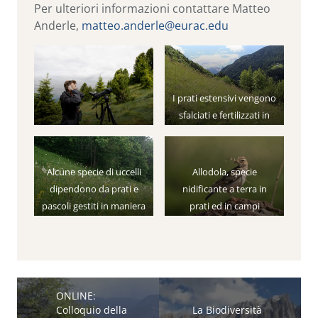
Per ulteriori informazioni contattare Matteo
Anderle,
matteo.anderle@eurac.edu
I prati estensivi vengono
sfalciati e fertilizzati in
maniera minore.
Pertanto, l’habitat degli
uccelli che vi abitano è
Alcune specie di uccelli
Allodola, specie
meno disturbato.
dipendono da prati e
nidificante a terra in
pascoli gestiti in maniera
prati ed in campi
estensiva.
coltivati. Dagli anni ‘80 il
L’intensificazione della
numero di allodole è in
loro gestione è causa del
continuo declino.
declino di questi uccelli.
ONLINE:
Colloquio della
La Biodiversità