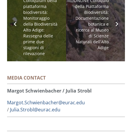
Colloquium della
ONLINE Colloquio
piattaforma
della Piattaforma
biodiversità:
Biodiversità:
Monitoraggio
Documentazione
della Biodiversità
botanica e
Alto Adige:
ricerca al Museo
Rassegna delle
di Scienze
prime due
Naturali dell’Alto
stagioni di
Adige
rilevazione
MEDIA CONTACT
Margot Schwienbacher / Julia Strobl
Margot.Schwienbacher@eurac.edu
/
Julia.Strobl@eurac.edu