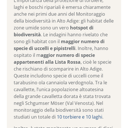
L’importanza della protezione di torbiere,
laghi e boschi ripariali è emersa chiaramente
anche nei primi due anni del Monitoraggio
della biodiversità in Alto Adige: gli habitat delle
zone umide sono un vero
hotspot di
biodiversità
. Le indagini hanno rivelato che
sono gli habitat con il
maggior numero di
specie di uccelli e pipistrelli
. Inoltre, hanno
ospitato il m
aggior numero di specie
appartenenti alla Lista Rossa
, cioè le specie
che rischiano di scomparire in Alto Adige.
Queste includono specie di uccelli come il
tarabusino ola cannaiola verdognola. Tra le
cavallette, l’unica popolazione altoatesina
della grande cavalletta dorata è stata trovata
negli Schgumser Möser (Val Venosta). Nel
monitoraggio della biodiversità sono stati
studiati un totale di
10 torbiere e 10 laghi
.