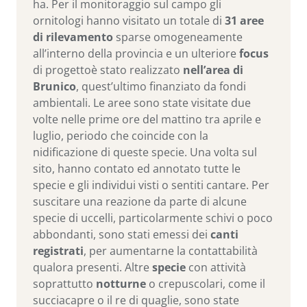
ha. Per il monitoraggio sul campo gli
ornitologi hanno visitato un totale di
31 aree
di rilevamento
sparse omogeneamente
all’interno della provincia e un ulteriore
focus
di progettoè stato realizzato
nell’area di
Brunico
, quest’ultimo finanziato da fondi
ambientali. Le aree sono state visitate due
volte nelle prime ore del mattino tra aprile e
luglio, periodo che coincide con la
nidificazione di queste specie. Una volta sul
sito, hanno contato ed annotato tutte le
specie e gli individui visti o sentiti cantare. Per
suscitare una reazione da parte di alcune
specie di uccelli, particolarmente schivi o poco
abbondanti, sono stati emessi dei
canti
registrati
, per aumentarne la contattabilità
qualora presenti. Altre
specie
con attività
soprattutto
notturne
o crepuscolari, come il
succiacapre o il re di quaglie, sono state