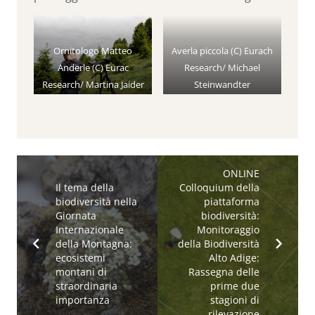
Ornitologo Matteo
Averla piccola (C) Eurach
Anderle (C) Eurac
Research/ Michael
Research/ Martina Jaider
Steinwandter
ONLINE
Il tema della
Colloquium della
biodiversità nella
piattaforma
Giornata
biodiversità:
Internazionale
Monitoraggio
della Montagna:
della Biodiversità
ecosistemi
Alto Adige:
montani di
Rassegna delle
straordinaria
prime due
importanza
stagioni di
rilevazione