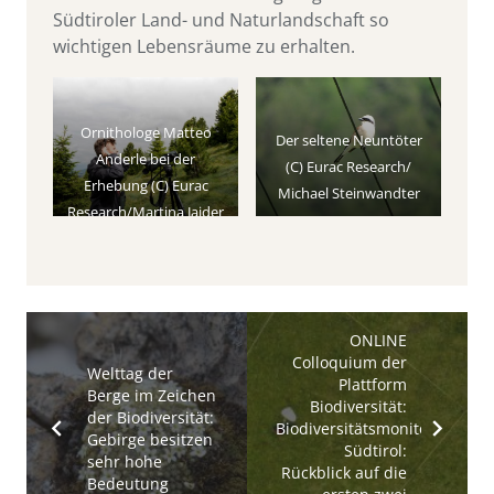
Südtiroler Land- und Naturlandschaft so
wichtigen Lebensräume zu erhalten.
Ornithologe Matteo
Der seltene Neuntöter
Anderle bei der
(C) Eurac Research/
Erhebung (C) Eurac
Michael Steinwandter
Research/Martina Jaider
ONLINE
Colloquium der
Welttag der
Plattform
Berge im Zeichen
Biodiversität:
der Biodiversität:
Biodiversitätsmonitoring
Gebirge besitzen
Südtirol:
sehr hohe
Rückblick auf die
Bedeutung