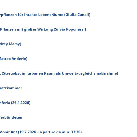
erpflanzen für intakte Lebensräume (Giulia Canali)
 Pflanzen mit großer Wirkung (Silvia Poponessi)
udrey Marsy)
Matteo Anderle)
uft (Streuobst im urbanen Raum als Umweltausgleichsmaßnahme)
Schatzkammer
ferla (26.4.2026)
 Verbündeten
Monit.Ant (19.7.2026 – a partire da min. 33:30)