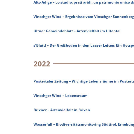
Alto Adige – Lo studio: prati aridi, un patrimonio unico 
Vinschger Wind – Ergebnisse vom Vinschger Sonnenber
Ultner Gemeindeblatt – Artenvielfalt im Ultental
s’Blattl – Der Großboden in den Laaser Leiten: Ein Hotspo
2022
Pustertaler Zeitung – Wichtige Lebensräume im Pustert
Vinschger Wind – Lebensraum
Brixner – Artenvielfalt in Brixen
Wasserfall – Biodiversitätsmonitoring Südtirol. Erhebu