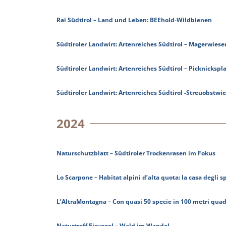
Rai Südtirol – Land und Leben: BEEhold-Wildbienen
Südtiroler Landwirt: Artenreiches Südtirol – Magerwiese
Südtiroler Landwirt: Artenreiches Südtirol – Picknickspl
Südtiroler Landwirt: Artenreiches Südtirol -Streuobstwi
2024
Naturschutzblatt – Südtiroler Trockenrasen im Fokus
Lo Scarpone – Habitat alpini d’alta quota: la casa degli sp
L’AltraMontagna – Con quasi 50 specie in 100 metri quadra
Naturtreff Eisvogel – Wald im Wandel