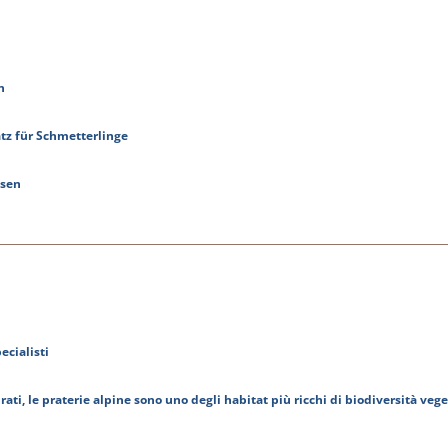
n
atz für Schmetterlinge
esen
ecialisti
ti, le praterie alpine sono uno degli habitat più ricchi di biodiversità vege