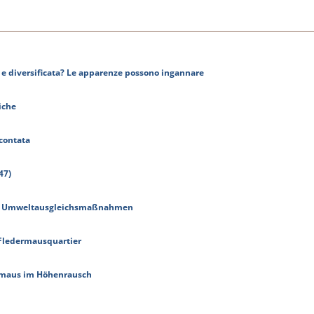
a e diversificata? Le apparenze possono ingannare
iche
scontata
47)
als Umweltausgleichsmaßnahmen
 Fledermausquartier
tzmaus im Höhenrausch