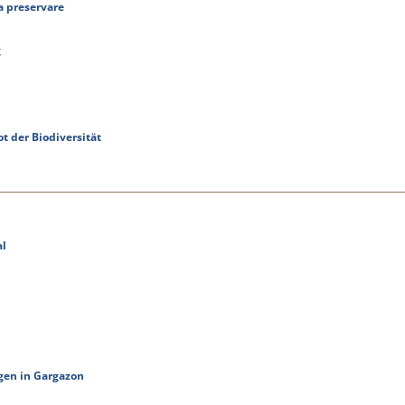
da preservare
g
t der Biodiversität
al
ngen in Gargazon