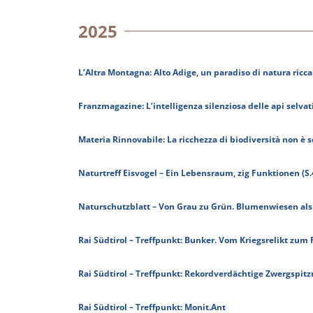
2025
L’Altra Montagna: Alto Adige, un paradiso di natura ricc
Franzmagazine: L’intelligenza silenziosa delle api selvat
Materia Rinnovabile: La ricchezza di biodiversità non è 
Naturtreff Eisvogel – Ein Lebensraum, zig Funktionen (S.
Naturschutzblatt – Von Grau zu Grün. Blumenwiesen 
Rai Südtirol – Treffpunkt: Bunker. Vom Kriegsrelikt zum
Rai Südtirol – Treffpunkt: Rekordverdächtige Zwergspi
Rai Südtirol – Treffpunkt: Monit.Ant