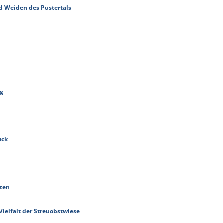
nd Weiden des Pustertals
ng
uck
tten
Vielfalt der Streuobstwiese