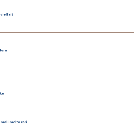
vielfalt
ldern
cke
imali molto rari