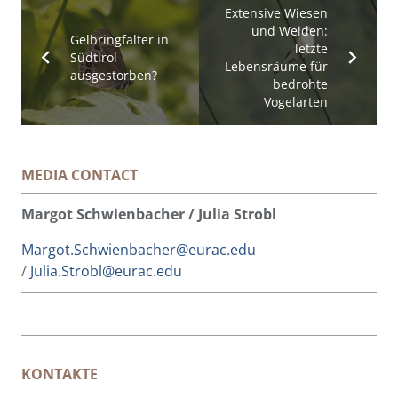
Extensive Wiesen
und Weiden:
Gelbringfalter in
letzte
Südtirol
Lebensräume für
ausgestorben?
bedrohte
Vogelarten
MEDIA CONTACT
Margot Schwienbacher / Julia Strobl
Margot.Schwienbacher@eurac.edu
/
Julia.Strobl@eurac.edu
KONTAKTE