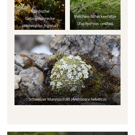
Nordische
Veilchen-Scheckenfalter
Gebirgsschrecke
(
Euphydryas cynthia
)
(
Melanoplus frigidus
)
Schweizer Mannsschild (
Androsace helvetica
)