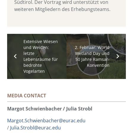
Südtirol. Der Vortrag wird unterstützt von
weiteren Mitgliedern des Erhebungsteams.
Extensive Wiesen
und Weiden:
2. Februar: World
letzte
Wetland Day und
Lebensräume für
50 Jahre Ramsar-
bedrohte
Konvention
Vogelarten
MEDIA CONTACT
Margot Schwienbacher / Julia Strobl
Margot.Schwienbacher@eurac.edu
/
Julia.Strobl@eurac.edu