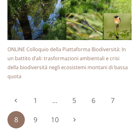
ONLINE Colloquio della Piattaforma Biodiversità: In
un battito d’ali: trasformazioni ambientali e crisi
della biodiversità negli ecosistemi montani di bassa
quota
1
…
5
6
7
8
9
10