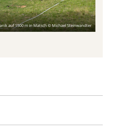
anik auf 1500 m in Matsch © Michael Steinwandter