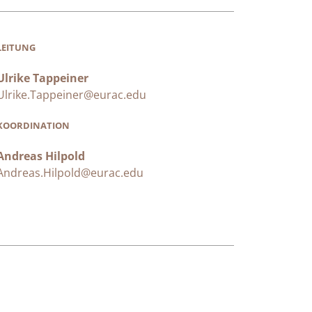
LEITUNG
Ulrike Tappeiner
Ulrike.Tappeiner@eurac.edu
KOORDINATION
Andreas Hilpold
Andreas.Hilpold@eurac.edu