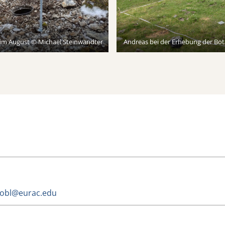
 im August © Michael Steinwandter
Andreas bei der Erhebung der Bot
trobl@eurac.edu