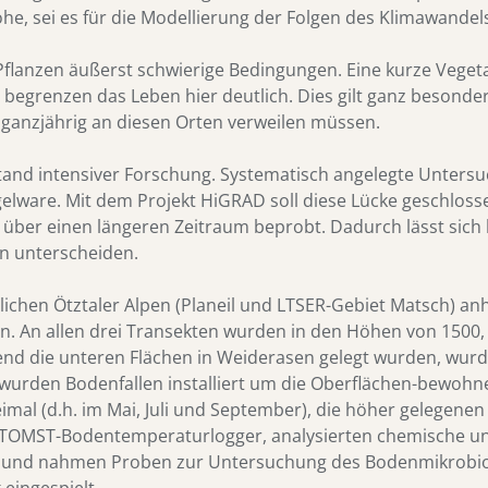
e, sei es für die Modellierung der Folgen des Klimawandel
 Pflanzen äußerst schwierige Bedingungen. Eine kurze Veget
egrenzen das Leben hier deutlich. Dies gilt ganz besonders
 ganzjährig an diesen Orten verweilen müssen.
tand intensiver Forschung. Systematisch angelegte Unters
elware. Mit dem Projekt HiGRAD soll diese Lücke geschlos
er einen längeren Zeitraum beprobt. Dadurch lässt sich h
en unterscheiden.
lichen Ötztaler Alpen (Planeil und LTSER-Gebiet Matsch) an
. An allen drei Transekten wurden in den Höhen von 1500, 
nd die unteren Flächen in Weiderasen gelegt wurden, wurde
he wurden Bodenfallen installiert um die Oberflächen-bewoh
al (d.h. im Mai, Juli und September), die höher gelegenen 
ir TOMST-Bodentemperaturlogger, analysierten chemische u
n und nahmen Proben zur Untersuchung des Bodenmikrobi
eingespielt.