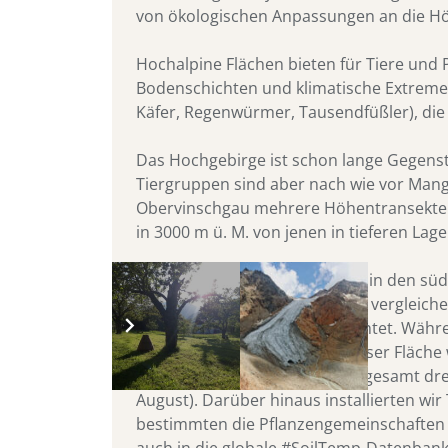
von ökologischen Anpassungen an die Höh
Hochalpine Flächen bieten für Tiere und
Bodenschichten und klimatische Extreme b
Käfer, Regenwürmer, Tausendfüßler), die
Das Hochgebirge ist schon lange Gegens
Tiergruppen sind aber nach wie vor Mang
Obervinschgau mehrere Höhentransekte üb
in 3000 m ü. M. von jenen in tieferen Lag
Methoden
: Insgesamt werden in den süd
Höhengradienten miteinander vergleichen
Untersuchungsfläche eingerichtet. Währe
Rasen positioniert. In jeder dieser Fläc
gelegenen Flächen wurden insgesamt dreim
August). Darüber hinaus installierten w
bestimmten die Pflanzengemeinschafte
auch in die globale #SoilTemp-Datenbank 