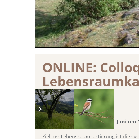
ONLINE: Colloq
Lebensraumkar
vor 5 Jahren
Das Colloquium findet am 09. Juni um 
Ziel der Lebensraumkartierung ist die sy