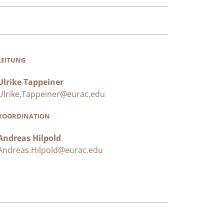
LEITUNG
Ulrike Tappeiner
Ulrike.Tappeiner@eurac.edu
KOORDINATION
Andreas Hilpold
Andreas.Hilpold@eurac.edu