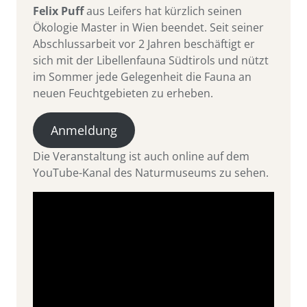
Felix Puff
aus Leifers hat kürzlich seinen
Ökologie Master in Wien beendet. Seit seiner
Abschlussarbeit vor 2 Jahren beschäftigt er
sich mit der Libellenfauna Südtirols und nützt
im Sommer jede Gelegenheit die Fauna an
neuen Feuchtgebieten zu erheben.
Anmeldung
Die Veranstaltung ist auch online auf dem
YouTube-Kanal des Naturmuseums zu sehen.