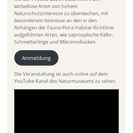
wirbellose Arten von hohem
Naturschutzinteresse zu überwachen, mit
besonderem Interesse an den in den
Anhängen der Fauna-Flora-Habitat-Richtlinie
aufgeführten Arten, wie saproxylische Käfer,
Schmetterlinge und Mikromollusken.
Anmeldung
Die Veranstaltung ist auch online auf dem
YouTube-Kanal des Naturmuseums zu sehen.