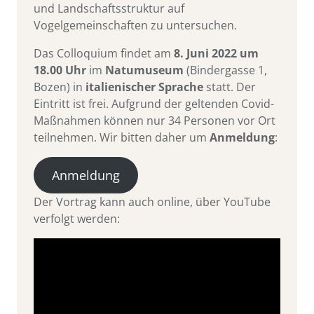
und Landschaftsstruktur auf
Vogelgemeinschaften zu untersuchen.
Das Colloquium findet am
8. Juni 2022 um
18.00 Uhr
im
Natumuseum
(Bindergasse 1,
Bozen) in
italienischer Sprache
statt. Der
Eintritt ist frei. Aufgrund der geltenden Covid-
Maßnahmen können nur 34 Personen vor Ort
teilnehmen. Wir bitten daher um
Anmeldung
:
Anmeldung
Der Vortrag kann auch online, über YouTube
verfolgt werden: