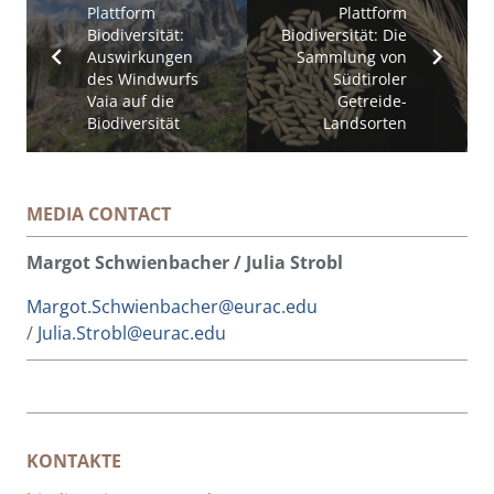
Plattform
Plattform
Biodiversität:
Biodiversität: Die
Auswirkungen
Sammlung von
des Windwurfs
Südtiroler
Vaia auf die
Getreide-
Biodiversität
Landsorten
MEDIA CONTACT
Margot Schwienbacher / Julia Strobl
Margot.Schwienbacher@eurac.edu
/
Julia.Strobl@eurac.edu
KONTAKTE