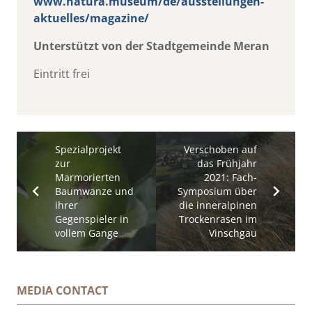
www.natura.museum/de/ausstellungen-
aktuelles/magazine/
Unterstützt von der Stadtgemeinde Meran
Eintritt frei
Spezialprojekt
Verschoben auf
zur
das Frühjahr
Marmorierten
2021: Fach-
Baumwanze und
Symposium über
ihrer
die inneralpinen
Gegenspieler in
Trockenrasen im
vollem Gange
Vinschgau
MEDIA CONTACT