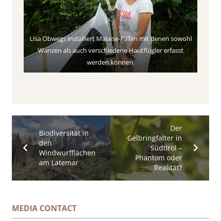
Lisa Obwegs installiert Malaise-Fallen mit denen sowohl
Wanzen als auch verschiedene Hautflügler erfasst
werden können.
Der
Biodiversität in
Gelbringfalter in
den
Südtirol –
Windwurfflächen
Phantom oder
am Latemar
Realität?
MEDIA CONTACT