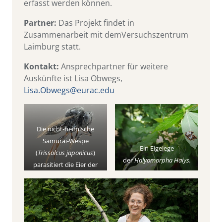
erfasst werden können.
Partner:
Das Projekt findet in
Zusammenarbeit mit demVersuchszentrum
Laimburg statt.
Kontakt:
Ansprechpartner für weitere
Auskünfte ist Lisa Obwegs,
Lisa.Obwegs@eurac.edu
Die nicht-heimische
Samurai-Wespe
Ein Eigelege
(
Trissolcus japonicus
)
der
Halyomorpha Halys.
parasitiert die Eier der
marmorierten
Baumwanze.