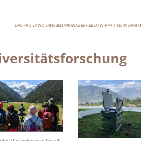
DAS PROJEKT
WO ERHEBEN WIR?
WAS ERHEBEN WIR?
PARTNER
VERMIT
iversitätsforschung
4all (Soundscapes for all)