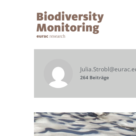
Julia.Strobl@eurac.
264 Beiträge